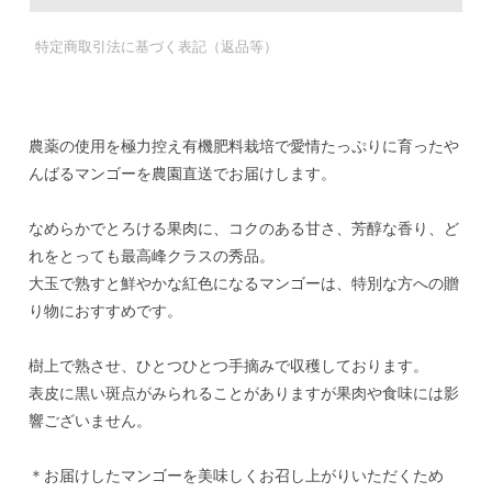
特定商取引法に基づく表記（返品等）
農薬の使用を極力控え有機肥料栽培で愛情たっぷりに育ったや
んばるマンゴーを農園直送でお届けします。
なめらかでとろける果肉に、コクのある甘さ、芳醇な香り、ど
れをとっても最高峰クラスの秀品。
大玉で熟すと鮮やかな紅色になるマンゴーは、特別な方への贈
り物におすすめです。
樹上で熟させ、ひとつひとつ手摘みで収穫しております。
表皮に黒い斑点がみられることがありますが果肉や食味には影
響ございません。
＊お届けしたマンゴーを美味しくお召し上がりいただくため